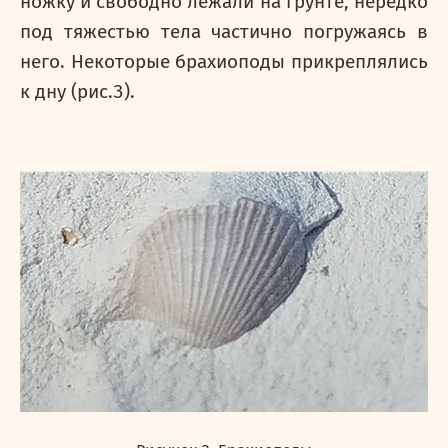
ножку и свободно лежали на грунте, нередко
под тяжестью тела частично погружаясь в
него. Некоторые брахиоподы прикреплялись
к дну (рис.3).