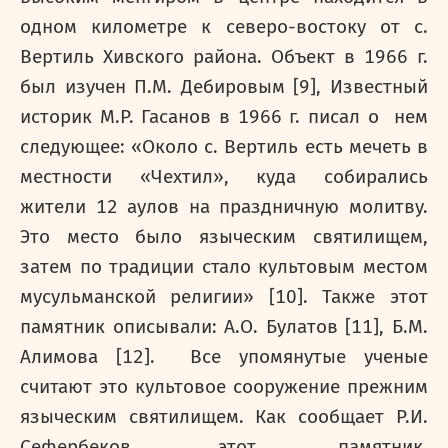
одном километре к северо-востоку от с.
Вертиль Хивского района. О
бъект в 1966 г.
был изучен П.М. Дебировым [9], Известный
историк М.Р. Гасанов в 1966 г. писал о нем
следующее: «Около с. Вертиль есть мечеть в
местности «Чехтил», куда собирались
жители 12 аулов на праздничную молитву.
Это место было языческим святилищем,
затем по традиции стало культовым местом
мусульманской религии» [10]. Также этот
памятник описывали: А.О. Булатов [11], Б.М.
Алимова [12]. Все упомянутые ученые
считают это культовое сооружение прежним
языческим святилищем. Как сообщает Р.И.
Сефербеков, этот памятник,