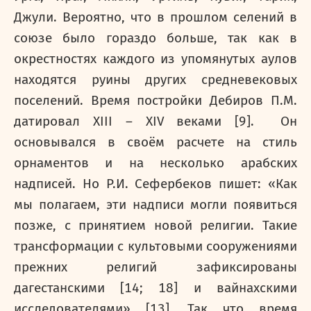
Джули. Вероятно, что в прошлом селений в
союзе было гораздо больше, так как в
окрестностях каждого из упомянутых аулов
находятся руины других средневековых
поселений. Время постройки Дебиров П.М.
датировал
XIII
–
XIV
веками [9]. Он
основывался в своём расчете на стиль
орнаментов и на несколько арабских
надписей. Но Р.И. Сефербеков пишет: «Как
мы полагаем, эти надписи могли появиться
позже, с принятием новой религии. Такие
трансформации с культовыми сооружениями
прежних религий зафиксированы
дагестанскими [14; 18] и вайнахскими
исследователями» [13]. Так что время