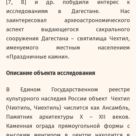
[7, 8] и др. побудили интерес к
исследованиям в Дагестане. Нас
заинтересовал археоастрономического
аспект выдающегося сакрального
сооружения Дагестана – святилища Чехтил,
именуемого местным населением
«Праздничные камни».
Описание объекта исследования
В Едином Государственном реестре
культурного наследия России объект Чехтил
(Чихтиль, Чиехтиль) числится как Ансамбль,
Памятник архитектуры
X
–
XII
веков.
Каменная ограда прямоугольной формы с
высоким менгиром в центре находится в