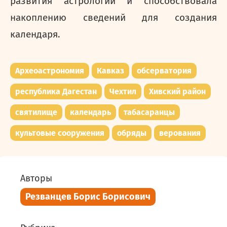
развития астрологии и способствовала
накоплению сведений для создания
календаря.
Археоастрономия
Кавказ
обсерватория
республика Дагестан
Чехтил
Хивский район
святилище
календарь
табасаранцы
культовые сооружения
обряды
верования
Авторы
Резванцев Борис Борисович