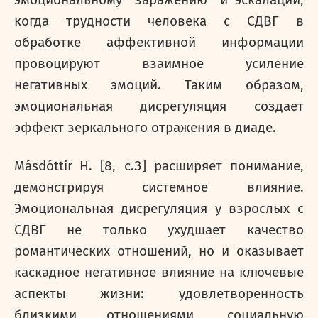
эмоциональному "заражению" и эскалации,
когда трудности человека с СДВГ в
обработке аффективной информации
провоцируют взаимное усиление
негативных эмоций. Таким образом,
эмоциональная дисрегуляция создает
эффект зеркального отражения в диаде.
M
á
sd
ó
ttir
H
. [8,
c
.3] расширяет понимание,
демонстрируя системное влияние.
Эмоциональная дисрегуляция у взрослых с
СДВГ не только ухудшает качество
романтических отношений, но и оказывает
каскадное негативное влияние на ключевые
аспекты жизни: удовлетворенность
близкими отношениями, социальную