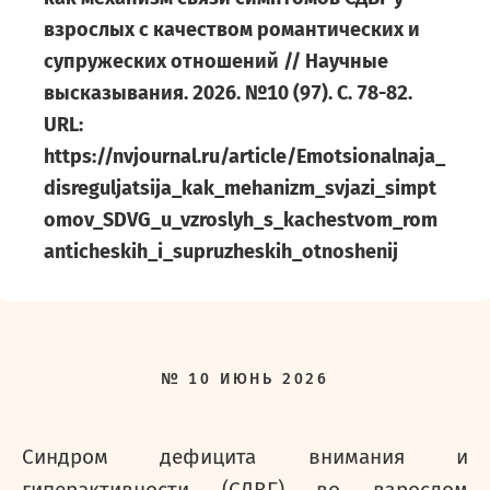
взрослых с качеством романтических и
супружеских отношений // Научные
высказывания. 2026. №10 (97). С. 78-82.
URL:
https://nvjournal.ru/article/Emotsionalnaja_
disreguljatsija_kak_mehanizm_svjazi_simpt
omov_SDVG_u_vzroslyh_s_kachestvom_rom
anticheskih_i_supruzheskih_otnoshenij
№
10
ИЮНЬ
2026
Синдром дефицита внимания и