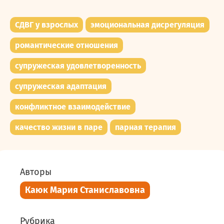
СДВГ у взрослых
эмоциональная дисрегуляция
романтические отношения
супружеская удовлетворенность
супружеская адаптация
конфликтное взаимодействие
качество жизни в паре
парная терапия
Авторы
Каюк Мария Станиславовна
Рубрика